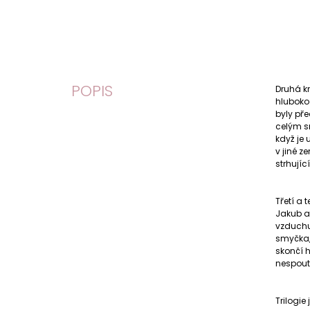
POPIS
Druhá k
hluboko 
byly pře
celým s
když je 
v jiné z
strhujíc
Třetí a 
Jakub a 
vzduchu
smyčka, 
skončí 
nespout
Trilogie