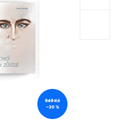
949 Kč
–20 %