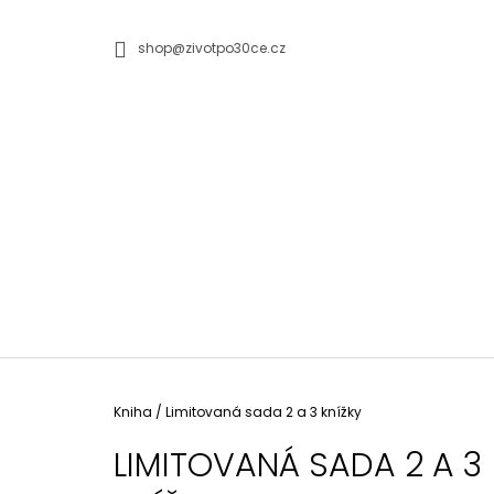
K
Přejít
na
O
ZPĚT
ZPĚT
shop@zivotpo30ce.cz
obsah
DO
DO
Š
OBCHODU
OBCHODU
Í
K
Domů
Kniha
/
Limitovaná sada 2 a 3 knížky
LIMITOVANÁ SADA 2 A 3