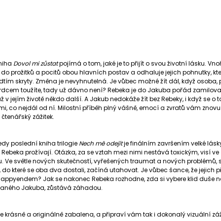
niha
Dovol mi zůstat
pojímá o tom, jaké je to přijít o svou životní lásku. Vno
do prožitků a pocitů obou hlavních postav a odhaluje jejich pohnutky, k
dtím skryty. Změna je nevyhnutelná. Je vůbec možné žít dál, když osoba, p
rdcem toužíte, tady už dávno není? Rebeka je do Jakuba pořád zamilovan
už v jejím životě někdo další. A Jakub nedokáže žít bez Rebeky, i když se o t
emi, co nejdál od ní. Milostní příběh plný vášně, emocí a zvratů vám znovu
í čtenářský zážitek.
tedy poslední kniha trilogie
Nech mě odejít
je finálním završením velké lásky
Rebeka prožívají. Otázka, za se vztah mezi nimi nestává toxickým, visí ve
. Ve světle nových skutečností, vyřešených traumat a nových problémů, 
do které se oba dva dostali, začíná utahovat. Je vůbec šance, že jejich p
happyendem? Jak se nakonec Rebeka rozhodne, zda si vybere klid duše 
aného Jakuba, zůstává záhadou.
 je krásně a originálně zabalena, a připraví vám tak i dokonalý vizuální záž