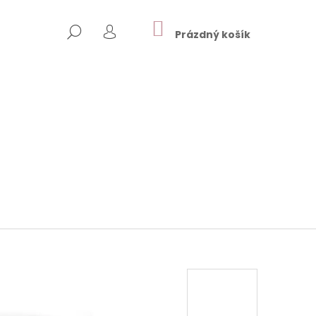
NÁKUPNÍ
HLEDAT
KOŠÍK
Prázdný košík
PŘIHLÁŠENÍ