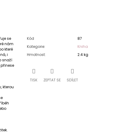
řuje se
Kód
87
teré nám
Kategorie
:
Kniha
o které
á, i
Hmotnost
:
2.4 kg
o snaží
 přinese
TISK
ZEPTAT SE
SDÍLET
, kterou
se
říběh
nebo
itek.