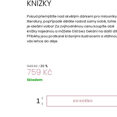
KNÍŽKY
Pokud přemýšlíte nad skvělým dárkem pro milovníky
literatury, popřípadě děláte radost samy sobě, tohle
je ideální volba! Za zvýhodněnou cenu koupíte obě
knížky najednou a můžete číst bez čekání na další díl
Příběhy jsou protkané krásnými ilustracemi a vtáhno
vás lehce do děje.
949 Kč
–20 %
759 Kč
Měrná
Skladem
cena:
DO KOŠÍKU