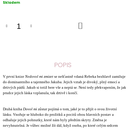
Měrná
Skladem
cena:
DO
KOŠÍKU
POPIS
V první knize
Nedovol mi zmizet
se nešťastně vdaná Rebeka bezhlavě zamiluje
do dominantního a tajemného Jakuba. Jejich vztah je divoký, plný emocí a
drtivých pádů. Jakub si totiž bere vše a neptá se. Není tedy překvapením, že jak
prudce jejich láska vzplanula, tak drtivě i končí.
Druhá kniha
Dovol mi zůstat
pojímá o tom, jaké je to přijít o svou životní
lásku. Vnořuje se hluboko do prožitků a pocitů obou hlavních postav a
odhaluje jejich pohnutky, které nám byly předtím skryty. Změna je
nevyhnutelná. Je vůbec možné žít dál, když osoba, po které celým srdcem