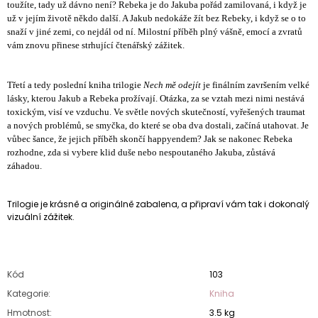
toužíte, tady už dávno není? Rebeka je do Jakuba pořád zamilovaná, i když je
už v jejím životě někdo další. A Jakub nedokáže žít bez Rebeky, i když se o to
snaží v jiné zemi, co nejdál od ní. Milostní příběh plný vášně, emocí a zvratů
vám znovu přinese strhující čtenářský zážitek.
Třetí a tedy poslední kniha trilogie
Nech mě odejít
je finálním završením velké
lásky, kterou Jakub a Rebeka prožívají. Otázka, za se vztah mezi nimi nestává
toxickým, visí ve vzduchu. Ve světle nových skutečností, vyřešených traumat
a nových problémů, se smyčka, do které se oba dva dostali, začíná utahovat. Je
vůbec šance, že jejich příběh skončí happyendem? Jak se nakonec Rebeka
rozhodne, zda si vybere klid duše nebo nespoutaného Jakuba, zůstává
záhadou.
Trilogie je krásně a originálně zabalena, a připraví vám tak i dokonalý
vizuální zážitek.
Kód
103
Kategorie
:
Kniha
Hmotnost
:
3.5 kg