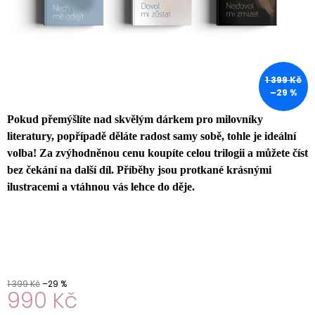
A
J
Í
T
1 399 Kč
?
–29 %
Pokud přemýšlíte nad skvělým dárkem pro milovníky
literatury, popřípadě děláte radost samy sobě, tohle je ideální
volba! Za zvýhodněnou cenu koupíte celou trilogii a můžete číst
HLEDAT
bez čekání na další díl. Příběhy jsou protkané krásnými
ilustracemi a vtáhnou vás lehce do děje.
1 399 Kč
–29 %
990 Kč